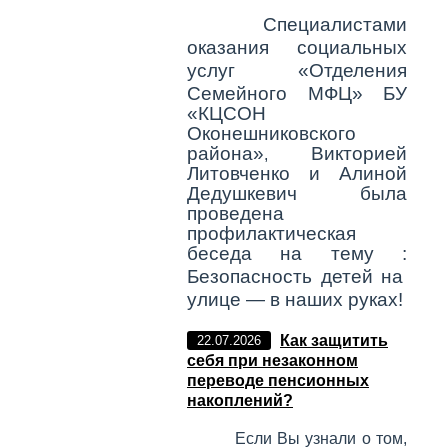
Специалистами
оказания социальных
услуг «Отделения
Семейного МФЦ»
БУ
«КЦСОН
Оконешниковского
района»
Викторией
,
Литовченко и Алиной
Дедушкевич была
проведена
профилактическая
беседа на тему :
Безопасность детей на
улице — в наших руках!
Как защитить
22.07.2026
себя при незаконном
переводе пенсионных
накоплений?
Если Вы узнали о том,