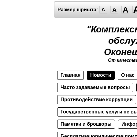
A
A
Размер шрифта:
A
"Комплекс
обслу
Оконеш
От качества
Главная
Новости
О нас
Часто задаваемые вопросы
Противодействие коррупции
Государственные услуги не в
Памятки и брошюры
Инфор
Бесплатная юридическая пом