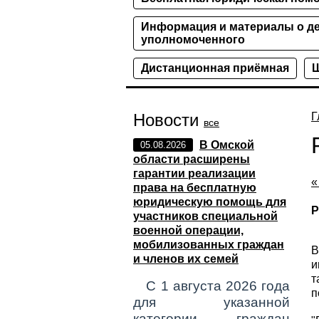
Информация и материалы о де
уполномоченного
Дистанционная приёмная
Ш
Новости
Г
все
В Омской
05.08.2026
области расширены
гарантии реализации
«
права на бесплатную
юридическую помощь для
Р
участников специальной
военной операции,
мобилизованных граждан
В
и членов их семей
и
т
С 1 августа 2026 года
п
для указанной
категории граждан