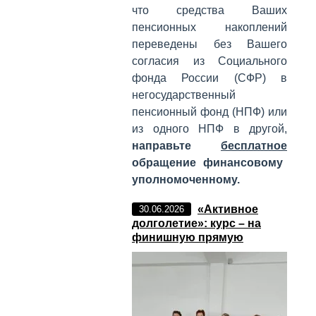
что средства Ваших
пенсионных накоплений
переведены без Вашего
согласия из Социального
фонда России (СФР) в
негосударственный
пенсионный фонд (НПФ) или
из одного НПФ в другой,
направьте
бесплатное
обращение финансовому
уполномоченному.
«Активное
30.06.2026
долголетие»: курс – на
финишную прямую