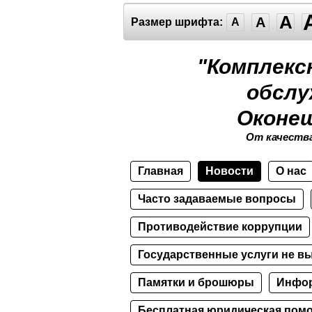
A
A
Размер шрифта:
A
"Комплекс
обслу
Оконеш
От качества
Главная
Новости
О нас
Часто задаваемые вопросы
Противодействие коррупции
Государственные услуги не в
Памятки и брошюры
Инфор
Бесплатная юридическая пом