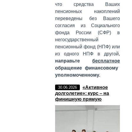
что средства Ваших
пенсионных накоплений
переведены без Вашего
согласия из Социального
фонда России (СФР) в
негосударственный
пенсионный фонд (НПФ) или
из одного НПФ в другой,
направьте
бесплатное
обращение финансовому
уполномоченному.
«Активное
30.06.2026
долголетие»: курс – на
финишную прямую