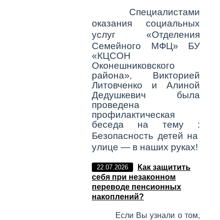
Специалистами
оказания социальных
услуг «Отделения
Семейного МФЦ»
БУ
«КЦСОН
Оконешниковского
района»
Викторией
,
Литовченко и Алиной
Дедушкевич была
проведена
профилактическая
беседа на тему :
Безопасность детей на
улице — в наших руках!
Как защитить
22.07.2026
себя при незаконном
переводе пенсионных
накоплений?
Если Вы узнали о том,