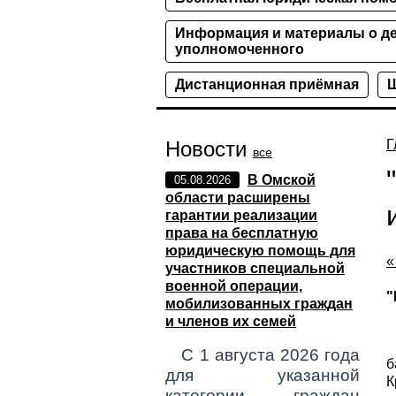
Информация и материалы о де
уполномоченного
Дистанционная приёмная
Ш
Новости
Г
все
В Омской
05.08.2026
области расширены
гарантии реализации
права на бесплатную
юридическую помощь для
«
участников специальной
военной операции,
"
мобилизованных граждан
и членов их семей
Ф
С 1 августа 2026 года
б
для указанной
К
категории граждан